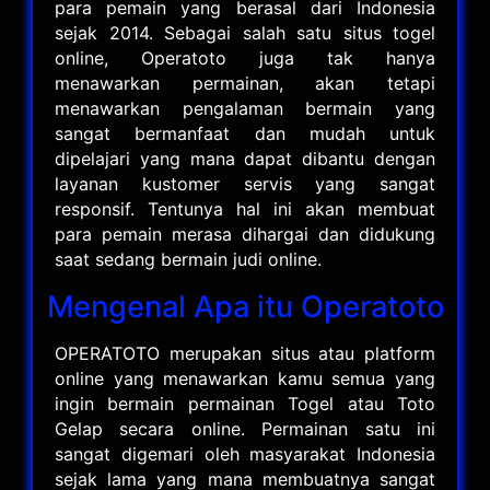
para pemain yang berasal dari Indonesia
sejak 2014. Sebagai salah satu situs togel
online, Operatoto juga tak hanya
menawarkan permainan, akan tetapi
menawarkan pengalaman bermain yang
sangat bermanfaat dan mudah untuk
dipelajari yang mana dapat dibantu dengan
layanan kustomer servis yang sangat
responsif. Tentunya hal ini akan membuat
para pemain merasa dihargai dan didukung
saat sedang bermain judi online.
Mengenal Apa itu Operatoto
OPERATOTO merupakan situs atau platform
online yang menawarkan kamu semua yang
ingin bermain permainan Togel atau Toto
Gelap secara online. Permainan satu ini
sangat digemari oleh masyarakat Indonesia
sejak lama yang mana membuatnya sangat